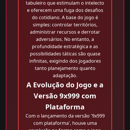
tabuleiro que estimulam o intelecto
e oferecem uma fuga dos desafios
do cotidiano. A base do jogo é
simples: controlar territórios,
administrar recursos e derrotar
adversários. No entanto, a
profundidade estratégica e as
possibilidades táticas são quase
infinitas, exigindo dos jogadores
tanto planejamento quanto
adaptação.
A Evolução do Jogo e a
Versão 9x999 com
Plataforma
Com o lançamento da versão '9x999
com plataforma', houve uma