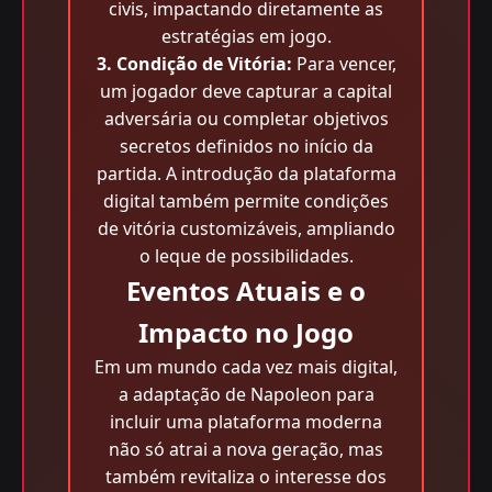
civis, impactando diretamente as
estratégias em jogo.
3. Condição de Vitória:
Para vencer,
um jogador deve capturar a capital
adversária ou completar objetivos
secretos definidos no início da
partida. A introdução da plataforma
digital também permite condições
de vitória customizáveis, ampliando
o leque de possibilidades.
Eventos Atuais e o
Impacto no Jogo
Em um mundo cada vez mais digital,
a adaptação de Napoleon para
incluir uma plataforma moderna
não só atrai a nova geração, mas
também revitaliza o interesse dos