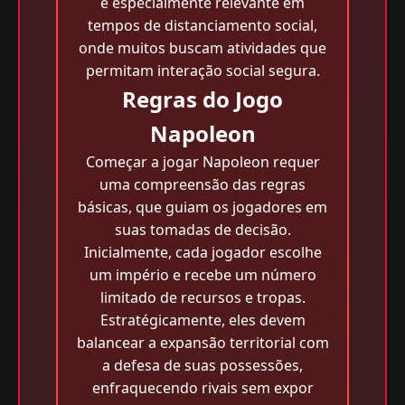
é especialmente relevante em
tempos de distanciamento social,
onde muitos buscam atividades que
permitam interação social segura.
Regras do Jogo
Napoleon
Começar a jogar Napoleon requer
uma compreensão das regras
básicas, que guiam os jogadores em
suas tomadas de decisão.
Inicialmente, cada jogador escolhe
um império e recebe um número
limitado de recursos e tropas.
Estratégicamente, eles devem
balancear a expansão territorial com
a defesa de suas possessões,
enfraquecendo rivais sem expor