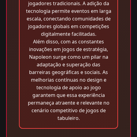
jogadores tradicionais. A adição da
tecnologia permite eventos em larga
escala, conectando comunidades de
jogadores globais em competições
digitalmente facilitadas.
Além disso, com as constantes
inovações em jogos de estratégia,
Napoleon surge como um pilar na
adaptação e superação das
barreiras geográficas e sociais. As
melhorias contínuas no design e
tecnologia de apoio ao jogo
garantem que essa experiência
permaneça atraente e relevante no
cenário competitivo de jogos de
tabuleiro.