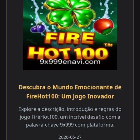
Descubra o Mundo Emocionante de
FireHot100: Um Jogo Inovador
Explore a descrição, introdução e regras do
jogo FireHot100, um incrível desafio com a
palavra-chave 9x999 com plataforma.
2026-05-27