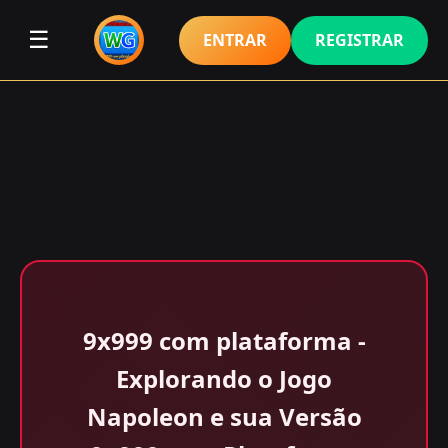
☰
ENTRAR
REGISTRAR
9x999 com plataforma -
Explorando o Jogo
Napoleon e sua Versão