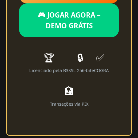
🎮 JOGAR AGORA –
DEMO GRÁTIS
🏆
🔒
✅
Licenciado pela B3
SSL 256-bit
eCOGRA
🏦
Transações via PIX