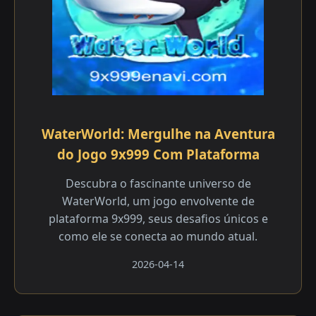
WaterWorld: Mergulhe na Aventura
do Jogo 9x999 Com Plataforma
Descubra o fascinante universo de
WaterWorld, um jogo envolvente de
plataforma 9x999, seus desafios únicos e
como ele se conecta ao mundo atual.
2026-04-14