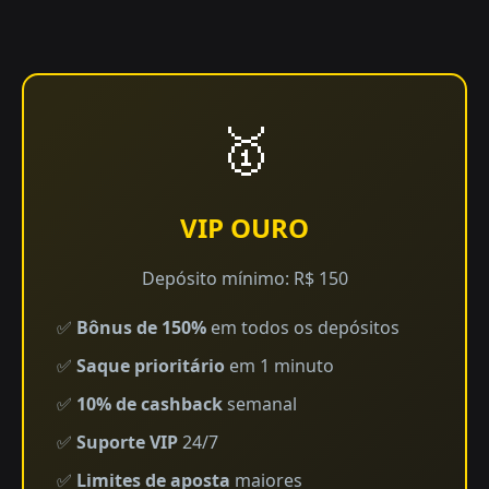
🥇
VIP OURO
Depósito mínimo: R$ 150
✅
Bônus de 150%
em todos os depósitos
✅
Saque prioritário
em 1 minuto
✅
10% de cashback
semanal
✅
Suporte VIP
24/7
✅
Limites de aposta
maiores