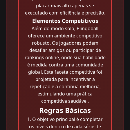
placar mais alto apenas se
executado com eficiência e precisão.
Elementos Competitivos
Além do modo solo, Plingoball
oferece um ambiente competitivo
robusto. Os jogadores podem
desafiar amigos ou participar de
rankings online, onde sua habilidade
é medida contra uma comunidade
global. Esta faceta competitiva foi
projetada para incentivar a
repetição e a contínua melhoria,
estimulando uma prática
competitiva saudável.
Regras Básicas
1. O objetivo principal é completar
os níveis dentro de cada série de