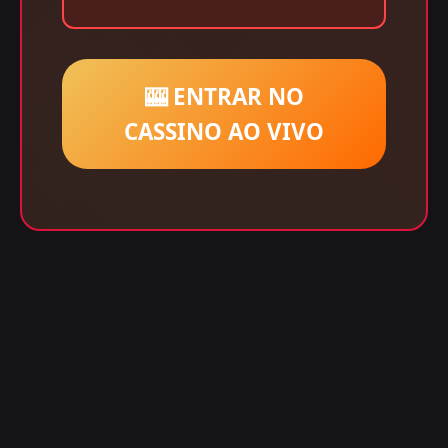
🎰 ENTRAR NO
CASSINO AO VIVO