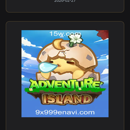
2026-02-27