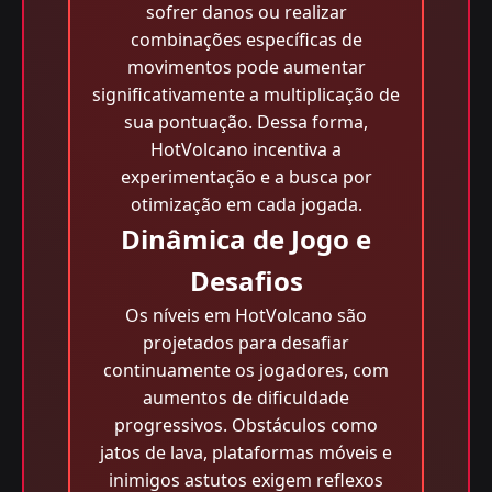
sofrer danos ou realizar
combinações específicas de
movimentos pode aumentar
significativamente a multiplicação de
sua pontuação. Dessa forma,
HotVolcano incentiva a
experimentação e a busca por
otimização em cada jogada.
Dinâmica de Jogo e
Desafios
Os níveis em HotVolcano são
projetados para desafiar
continuamente os jogadores, com
aumentos de dificuldade
progressivos. Obstáculos como
jatos de lava, plataformas móveis e
inimigos astutos exigem reflexos