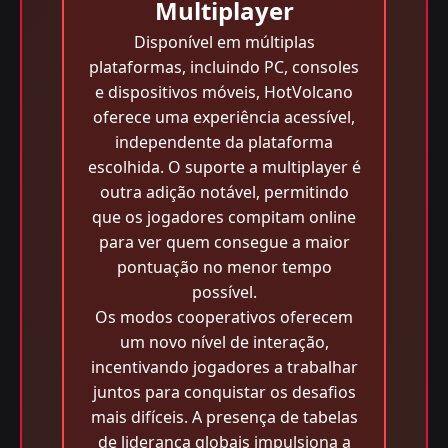
Multiplayer
Disponível em múltiplas
plataformas, incluindo PC, consoles
e dispositivos móveis, HotVolcano
oferece uma experiência acessível,
independente da plataforma
escolhida. O suporte a multiplayer é
outra adição notável, permitindo
que os jogadores compitam online
para ver quem consegue a maior
pontuação no menor tempo
possível.
Os modos cooperativos oferecem
um novo nível de interação,
incentivando jogadores a trabalhar
juntos para conquistar os desafios
mais difíceis. A presença de tabelas
de liderança globais impulsiona a