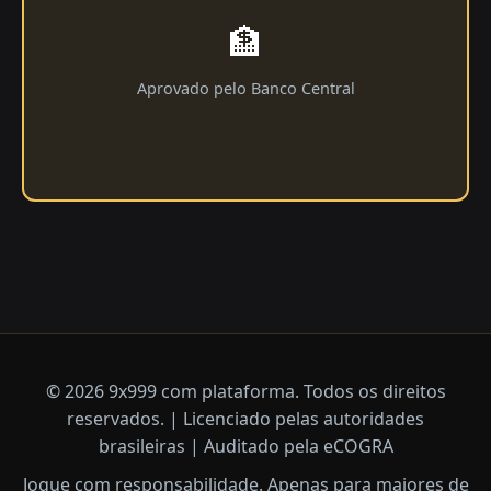
🏦
Aprovado pelo Banco Central
© 2026 9x999 com plataforma. Todos os direitos
reservados. | Licenciado pelas autoridades
brasileiras | Auditado pela eCOGRA
Jogue com responsabilidade. Apenas para maiores de