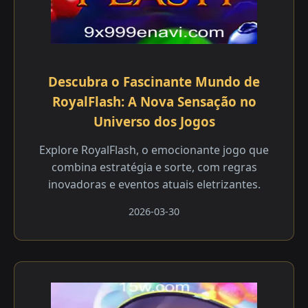
Descubra o Fascinante Mundo de
RoyalFlash: A Nova Sensação no
Universo dos Jogos
Explore RoyalFlash, o emocionante jogo que
combina estratégia e sorte, com regras
inovadoras e eventos atuais eletrizantes.
2026-03-30