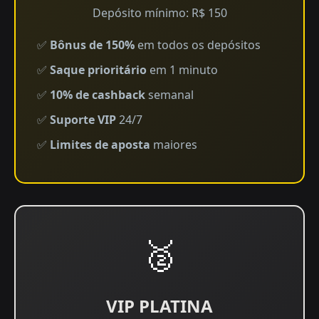
Depósito mínimo: R$ 150
✅
Bônus de 150%
em todos os depósitos
✅
Saque prioritário
em 1 minuto
✅
10% de cashback
semanal
✅
Suporte VIP
24/7
✅
Limites de aposta
maiores
🥈
VIP PLATINA