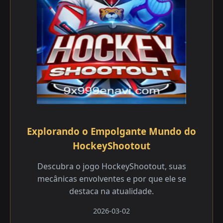
Explorando o Empolgante Mundo do
HockeyShootout
Descubra o jogo HockeyShootout, suas
mecânicas envolventes e por que ele se
destaca na atualidade.
2026-03-02