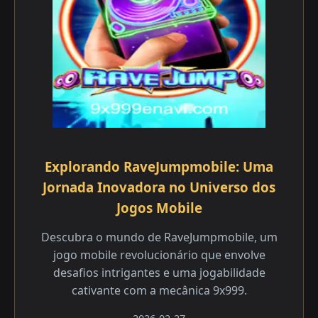
Explorando RaveJumpmobile: Uma
Jornada Inovadora no Universo dos
Jogos Mobile
Descubra o mundo de RaveJumpmobile, um
jogo mobile revolucionário que envolve
desafios intrigantes e uma jogabilidade
cativante com a mecânica 9x999.