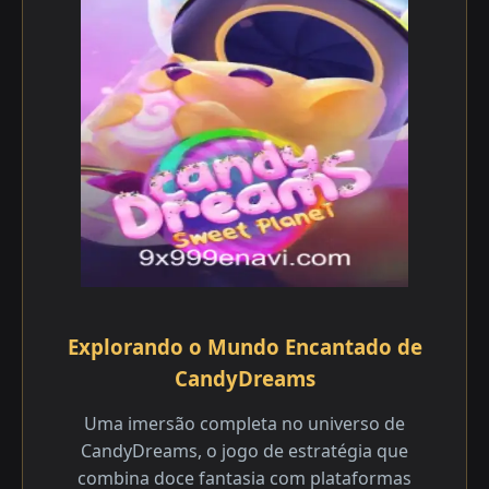
Explorando o Mundo Encantado de
CandyDreams
Uma imersão completa no universo de
CandyDreams, o jogo de estratégia que
combina doce fantasia com plataformas