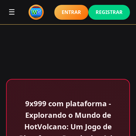
☰
ENTRAR
REGISTRAR
9x999 com plataforma -
Explorando o Mundo de
HotVolcano: Um Jogo de