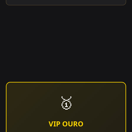
🥇
VIP OURO