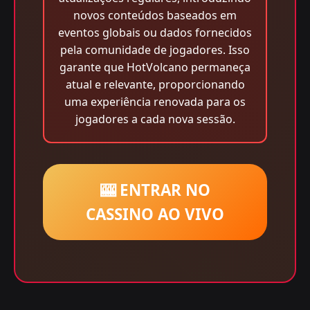
novos conteúdos baseados em
eventos globais ou dados fornecidos
pela comunidade de jogadores. Isso
garante que HotVolcano permaneça
atual e relevante, proporcionando
uma experiência renovada para os
jogadores a cada nova sessão.
🎰 ENTRAR NO
CASSINO AO VIVO